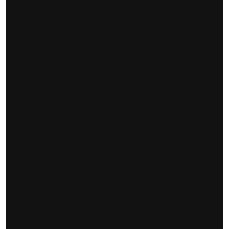
Reinaldo
Jogador de futebol