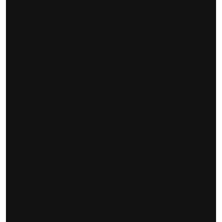
Gustavo Silva
Jogador de futebol
Thiago Nunes