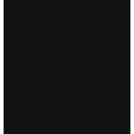
Gabriel Pirani
Jogador de futebol