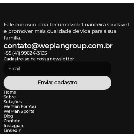
Fale conosco para ter uma vida financeira saudável
e
promover mais qualidade de vida para a sua
família.
contato@weplangroup.com.br
+55 (41) 99624-3135
contato@weplangroup.com.br
Cadastre-se na nossa newsletter
+55 (41) 99624-3135
Enviar cadastro
Enviar cadastro
Home
Home
Sobre
Sobre
Soluções
Soluções
WePlan For You
WePlan For You
WePlan Sports
WePlan Sports
Blog
Blog
Contato
Contato
Instagram
Instagram
LinkedIn